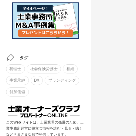
タグ
税理士
社会保険労務士
相続
事業承継
DX
ブランディング
付加価値
このWeb サイトは、士業業界の発展のため、士
業事務所経営に役立つ情報を読む・見る・聴く
などさまざまな形で発信しています。