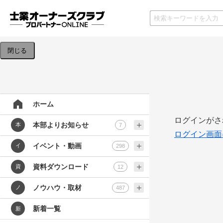
検索条件を入力してください。
閉じる
ホーム
ログインがさ
本部よりお知らせ
本
7
ログイン画面
イベント・動画
イ
298
資料ダウンロード
資
12
ノウハウ・取材
ノ
487
新着一覧
新