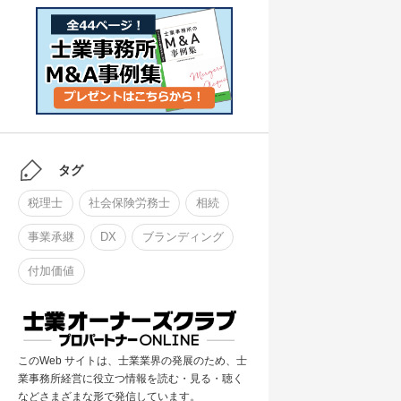
タグ
税理士
社会保険労務士
相続
事業承継
DX
ブランディング
付加価値
このWeb サイトは、士業業界の発展のため、士
業事務所経営に役立つ情報を読む・見る・聴く
などさまざまな形で発信しています。