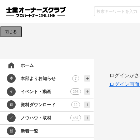
検索条件を入力してください。
閉じる
ホーム
ログインがさ
本部よりお知らせ
本
7
ログイン画面
イベント・動画
イ
298
資料ダウンロード
資
12
ノウハウ・取材
ノ
487
新着一覧
新