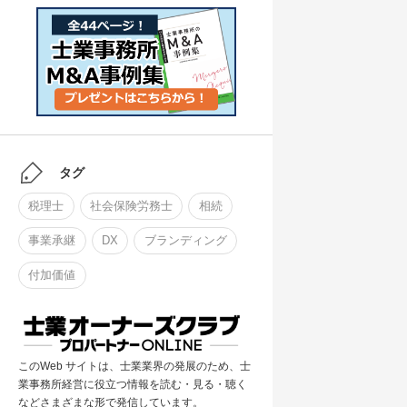
タグ
税理士
社会保険労務士
相続
事業承継
DX
ブランディング
付加価値
このWeb サイトは、士業業界の発展のため、士
業事務所経営に役立つ情報を読む・見る・聴く
などさまざまな形で発信しています。