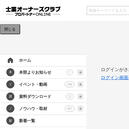
検索条件を入力してください。
閉じる
ホーム
ログインがさ
本部よりお知らせ
本
7
ログイン画面
イベント・動画
イ
298
資料ダウンロード
資
12
ノウハウ・取材
ノ
487
新着一覧
新