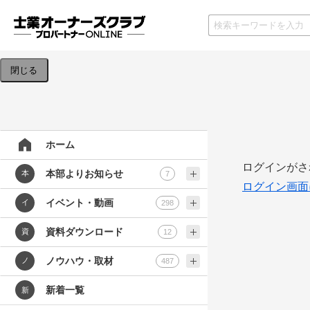
検索条件を入力してください。
閉じる
ホーム
ログインがさ
本部よりお知らせ
本
7
ログイン画面
イベント・動画
イ
298
資料ダウンロード
資
12
ノウハウ・取材
ノ
487
新着一覧
新