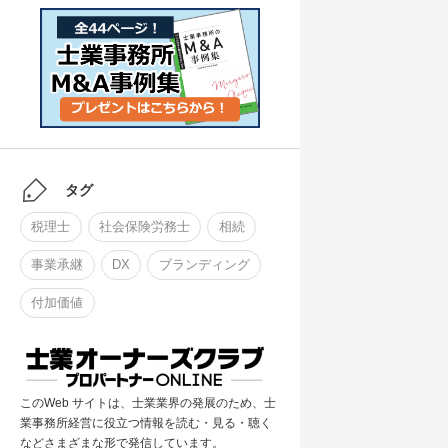
タグ
税理士
社会保険労務士
相続
事業承継
DX
ブランディング
付加価値
このWeb サイトは、士業業界の発展のため、士
業事務所経営に役立つ情報を読む・見る・聴く
などさまざまな形で発信しています。