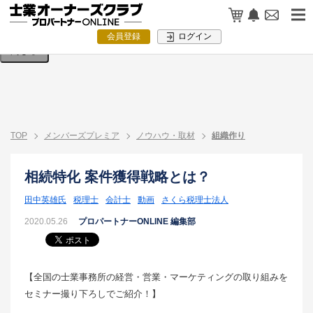
検索条件を入力してください。
会員登録
ログイン
閉じる
TOP
メンバーズプレミア
ノウハウ・取材
組織作り
相続特化 案件獲得戦略とは？
田中英雄氏
税理士
会計士
動画
さくら税理士法人
2020.05.26
プロパートナーONLINE 編集部
【全国の士業事務所の経営・営業・マーケティングの取り組みを
セミナー撮り下ろしでご紹介！】