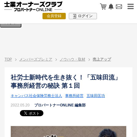
検索条件を入力してください。
会員登録
ログイン
閉じる
TOP
メンバーズプレミア
ノウハウ・取材
売上アップ
社労士新時代を生き抜く！「五味田流」
事務所経営の秘訣 第１回
キャンバス社会保険労務士法人
事務所経営
五味田匡功
2022.05.20
プロパートナーONLINE 編集部