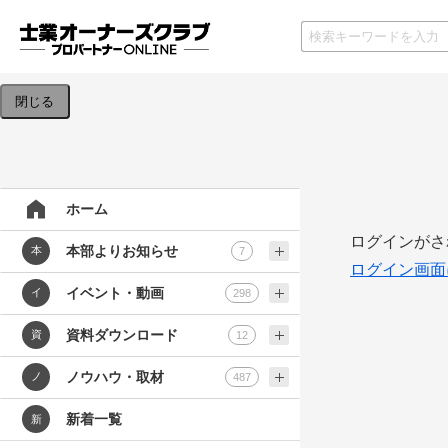
検索条件を入力してください。
閉じる
ホーム
ログインがさ
本部よりお知らせ
本
7
ログイン画面
イベント・動画
イ
298
資料ダウンロード
資
12
ノウハウ・取材
ノ
487
新着一覧
新