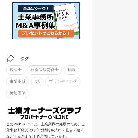
タグ
税理士
社会保険労務士
相続
事業承継
DX
ブランディング
付加価値
このWeb サイトは、士業業界の発展のため、士
業事務所経営に役立つ情報を読む・見る・聴く
などさまざまな形で発信しています。