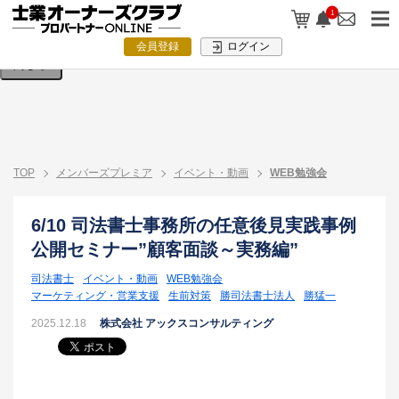
検索条件を入力してください。
1
会員登録
ログイン
閉じる
TOP
メンバーズプレミア
イベント・動画
WEB勉強会
6/10 司法書士事務所の任意後見実践事例
公開セミナー”顧客面談～実務編”
司法書士
イベント・動画
WEB勉強会
マーケティング・営業支援
生前対策
勝司法書士法人
勝猛一
2025.12.18
株式会社 アックスコンサルティング