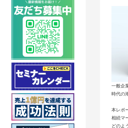
一般企
時代の
本レポ
相続マ
どのよ