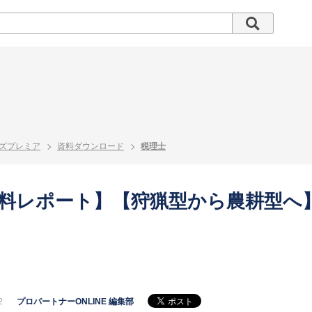
ズプレミア
資料ダウンロード
税理士
料レポート】【狩猟型から農耕型へ
2
プロパートナーONLINE 編集部