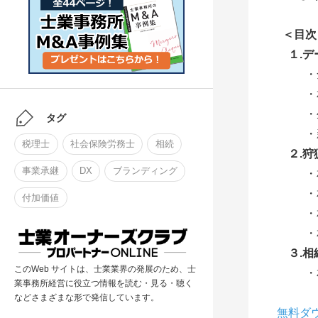
＜目次
１.
・
・
・
タグ
・
税理士
社会保険労務士
相続
２.
事業承継
DX
ブランディング
・
・
付加価値
・
・
３.
このWeb サイトは、士業業界の発展のため、士
・
業事務所経営に役立つ情報を読む・見る・聴く
などさまざまな形で発信しています。
無料ダ