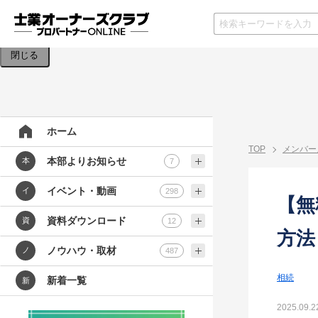
検索条件を入力してください。
閉じる
ホーム
TOP
メンバー
本部よりお知らせ
本
7
イベント・動画
イ
298
【無
資料ダウンロード
資
12
方法
ノウハウ・取材
ノ
487
相続
新着一覧
新
2025.09.2