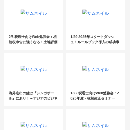
2/5 税理士向けWeb勉強会：相
1/29 2025年スタートダッシ
続税申告に強くなる！土地評価
ュ！ルールブック導入の成功事
「生」実例から学ぶ減額要因の
例と実践ノウハウ
見つけ方
海外進出の鍵は『シンガポー
1/22 税理士向けWeb勉強会：2
ル』にあり！～アジアのビジネ
025年度・税制改正セミナー
スハブを徹底解説～