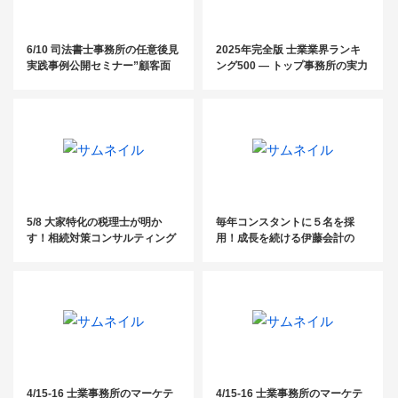
6/10 司法書士事務所の任意後見
2025年完全版 士業業界ランキ
実践事例公開セミナー”顧客面
ング500 ― トップ事務所の実力
談～実務編”
と業界動向を徹底分析！
5/8 大家特化の税理士が明か
毎年コンスタントに５名を採
す！相続対策コンサルティング
用！成長を続ける伊藤会計の
の手法と大家獲得マーケティン
「採用戦略」
グの方法とは？セミナー
4/15-16 士業事務所のマーケテ
4/15-16 士業事務所のマーケテ