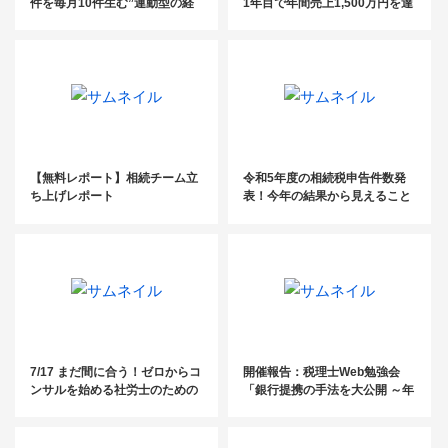
件を毎月10件生む”連動型の経
1年目で年間売上1,500万円を達
営システム”全貌大公開！
成した司法書士が語る！ ～難し
いことは一切なし再現性100％
の活動事例大公開～
【無料レポート】相続チーム立
令和5年度の相続税申告件数発
ち上げレポート
表！今年の結果から見えること
7/17 まだ間に合う！ゼロからコ
開催報告：税理士Web勉強会
ンサルを始める社労士のための
「銀行提携の手法を大公開 ～年
3ステップセミナー
間200件売上2億円～」セミナー