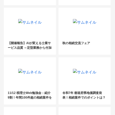
型業務から付加価値業務へのシ
ンスの理由
フト
【開催報告】AIが変える士業サ
秋の相続交流フェア
ービス品質 ～定型業務から付加
価値業務へのシフト～
11/12 税理士Web勉強会：紹介
令和7年 都道府県地価調査発
9割！年間100件超の相続案件を
表！相続案件でのポイントは？
獲得！相続業務で安定収益を得
るためのマーケティング戦略と
業務効率化の実践法