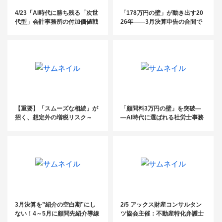
4/23「AI時代に勝ち残る「次世
「178万円の壁」が動き出す20
代型」会計事務所の付加価値戦
26年——3月決算申告の合間で
略 〜税務顧問年間報酬100万、
も、顧問先に届けるべき税理士
契約率9割以上を実現する実践
からの一言
ノウハウ〜」
【重要】「スムーズな相続」が
「顧問料3万円の壁」を突破―
招く、想定外の増税リスク～
―AI時代に選ばれる社労士事務
「固定資産税6倍の衝撃」～
所の“新・付加価値”モデル
3月決算を”紹介の空白期”にし
2/5 アックス財産コンサルタン
ない！4～5月に顧問先紹介導線
ツ協会主催：不動産特化弁護士