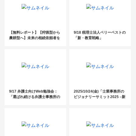
【無料レポート】【狩猟型から
9/18 税理士法人ベリーベストの
農耕型へ】未来の相続依頼者を
「新・教育戦略」
囲い込む方法
9/17 弁護士向けWeb勉強会：
2025/10/24(金)「士業事務所の
「選ばれ続ける弁護士事務所の
ビジョナリーサミット2025 –新
秘密」〜スタッフ・仕組み・文
しい時代のAI活用術–」
化で実現する持続的成長と
は？〜