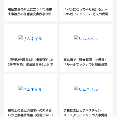
相続業務の川上に立つ！司法書
「バカになってやり続ける」～
士事務所の任意後見実践事例公
SNS総フォロワー25万人の税理
開セミナー
士が伝える成功の方程式～
【開業2年職員3名で相続案件10
高単価で「研修顧問」を獲得！
0件/年対応】未経験者を3カ月で
「ルールブック」で付加価値業
戦力化する仕組みとは
務を獲得した手法公開セミナー
税理士の更正の請求への向き合
労務監査はビジネスチャン
い方と顧客防衛術（税理士WEB
ス！？クライアントの人事労務