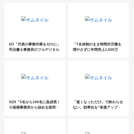
見直すべき“集客の構造”
6/3「代表の事務作業をゼロに」
「7名体制のまま時間外労働を
司法書士事務所のフルデジタル
増やさずに年間売上1,500万
化・AI活用術 ～10名以下の事務
増！2〜10人規模の社労士事務
所に知ってほしい、案件管理と
所の生産性を3倍にする「5つの
資料整理の完全自動化ノウハウ
DX化ステップ」」
～
5/20「5名から100名に急成長！
「速くなっただけ」で終わらせ
小規模事務所から始める採用・
ない。効率化を"単価アップ・
教育・定着戦略」
高付加価値化"につなげるDXの
進め方