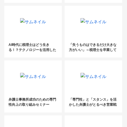
活用できる5つのヒアリングポ
売上達成の事例
イント
AI時代に税理士はどう生き
「失うものはできるだけ大きな
る！？テクノロジーを活用した
方がいい」～税理士を卒業して
税務サービスの未来
やっと見つけた、楽しく成長で
きる本当の生き方～
弁護士事務所成功のための専門
「専門性」と「スタンス」を活
性向上の取り組みセミナー
かした弁護士がとるべき営業戦
略