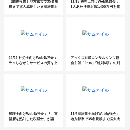
【開催報告】地方都市で35名規
11/18 税理士向けWeb勉強会：
模まで拡大成長！いま司法書士
1人あたり売上高1,400万円を超
が取り組むべき、葬儀社開拓セ
える！ 阿比留式・超生産性型の
ミナー
組織経営のすすめ
11/21 社労士向けWeb勉強会：
アックス財産コンサルタンツ協
ラクしながらサービスの質を上
会主催「2つの『総則6項』の判
げ顧客に喜ばれる社労士事務所
決から、相続・贈与対策の実務
のポジショニング戦略
的留意点を探る」
税理士向けWeb勉強会：「「富
11/6司法書士向けWeb勉強会：
裕層を熟知した税理士」が語
地方都市で35名規模まで拡大成
る！顧問先の資産を守る税金対
長！いま司法書士が取り組むべ
策・資産運用術徹底解説」
き、葬儀社開拓セミナー