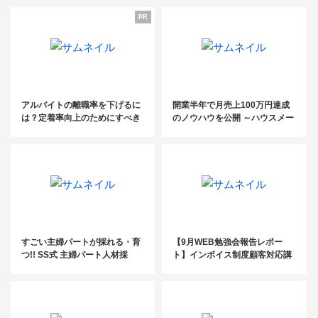
ず～
PR
アルバイトの離職率を下げるに
開業半年で月売上100万円達成
は？定着率向上のためにすべき
のノウハウを公開 ～ハウスメー
5つのポイント
カー提携を円滑に進める手法～
すごい主婦パートが採れる・育
【9月WEB勉強会報告レポー
つ!! SS式 主婦パート人材採
ト】インボイス制度顧客対応講
用・育成の仕組み
座