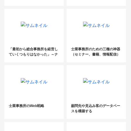
勉強会）
課題を解決して高収益化を実現
するビジネスモデル大公開！
（社労士WEB勉強会）
「最初から総合事務所を経営し
士業事務所のための三種の神器
ていくつもりはなかった」～ナ
（セミナー、書籍、情報配信）
イトマーケットに特化した200
名規模の巨大税理士法人代表に
聞く成功の軌跡～
士業事務所のWeb戦略
顧問先や見込み客のデータベー
スを構築する