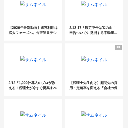
【2026年最新動向】遺言利用は
2/12-17「確定申告は宝の山！
拡大フェーズへ。公正証書デジ
申告ついでに発掘する不動産ニ
タル化がもたらす「実務革新」
ーズ（全3回）」
と増える遺言 × 増える「不動産
PR
問題」
2/12「1,000社導入のプロが教
【税理士先生向け】顧問先の採
える！税理士が今すぐ提案すべ
用・定着率を変える「会社の保
き企業型DC活用セミナー」
養所」活用法～満足度94%のS
ANU 2nd Home for Busines
s、特典付き説明会のご案内～