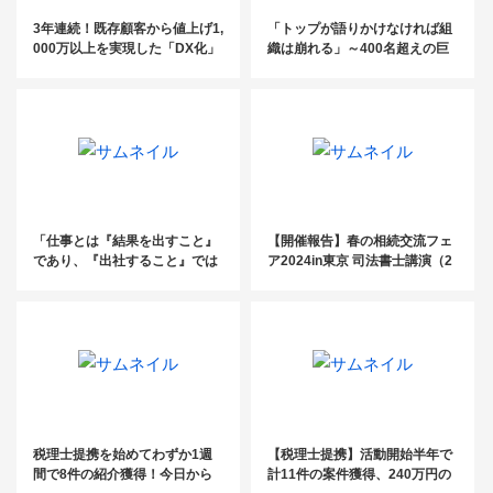
3年連続！既存顧客から値上げ1,
「トップが語りかけなければ組
000万以上を実現した「DX化」
織は崩れる」～400名超えの巨
「完全ペーパーレス」事務所の
大税理士法人の所長が見てきた
『業務管理体制』大公開！
ものと目指すもの～
「仕事とは『結果を出すこと』
【開催報告】春の相続交流フェ
であり、『出社すること』では
ア2024in東京 司法書士講演（2
ない！」〜プラスが生まれにく
024.4.16）
い「テレワーク」でどう成果を
出す？～
税理士提携を始めてわずか1週
【税理士提携】活動開始半年で
間で8件の紹介獲得！今日から
計11件の案件獲得、240万円の