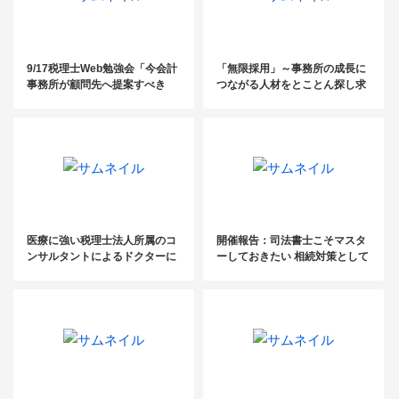
9/17税理士Web勉強会「今会計
「無限採用」～事務所の成長に
事務所が顧問先へ提案すべき
つながる人材をとことん探し求
『企業版ふるさと納税』活用事
める～
例大公開」
医療に強い税理士法人所属のコ
開催報告：司法書士こそマスタ
ンサルタントによるドクターに
ーしておきたい 相続対策として
選ばれるための「差別化戦略」
の「保険提案」 （2024.7.19）