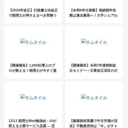
【2026年改正】行政書士法改正
【令和6年分速報】相続税申告
で税理士が押さえるべき実務リ
数は過去最高へ！大手シェアわ
スクと対応策
ずか4％の「未開拓市場」を攻
略する受任戦略
【開催報告】1,000社導入のプ
【開催報告】令和7年度税制改
ロが教える！税理士が今すぐ提
正セミナー～主要改正項目のポ
案すべき企業型DC活用セミナ
イントと実務への影響を解説～
ー
12/11 税理士Web勉強会：AIが
【建築資材高騰で中古市場が活
変える士業サービス品質 ― 定
況】不動産売却は「今」がチャ