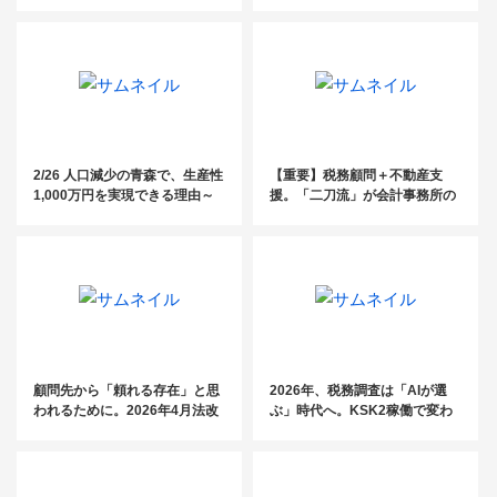
をつくるためのポイント
が語る『強制執行を回避した資
産価値向上術 ～税理士がおさえ
ておくべき不動産弁護実務のポ
イント～』
2/26 人口減少の青森で、生産性
【重要】税務顧問＋不動産支
1,000万円を実現できる理由～
援。「二刀流」が会計事務所の
社労士の在り方から考える商品
収益構造を変える
設計と値上げ交渉～
顧問先から「頼れる存在」と思
2026年、税務調査は「AIが選
われるために。2026年4月法改
ぶ」時代へ。KSK2稼働で変わ
正の案内はもうお済みですか？
る税理士事務所の付加価値