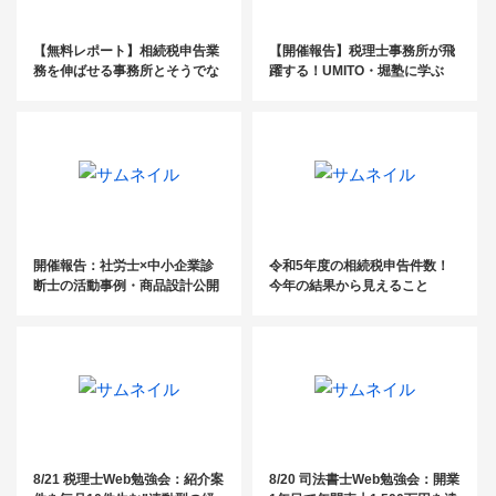
【無料レポート】相続税申告業
【開催報告】税理士事務所が飛
務を伸ばせる事務所とそうでな
躍する！UMITO・堀塾に学ぶ
い事務所の違い
「富裕層囲い込み戦略と提携事
例」【税理士】
開催報告：社労士×中小企業診
令和5年度の相続税申告件数！
断士の活動事例・商品設計公開
今年の結果から見えること
セミナー
8/21 税理士Web勉強会：紹介案
8/20 司法書士Web勉強会：開業