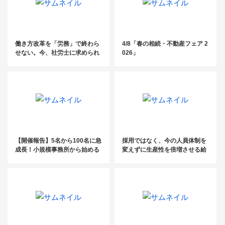
働き方改革を「労務」で終わら
4/8「春の相続・不動産フェア 2
せない。今、社労士に求められ
026」
る“経営に踏み込む”アプローチ
とは？
【開催報告】5名から100名に急
採用ではなく、今の人員体制を
成長！小規模事務所から始める
変えずに生産性を倍増させる給
規模別採用・教育・定着戦略
与計算業務改革の要点