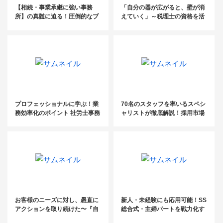
【相続・事業承継に強い事務
「自分の器が広がると、壁が消
所】の真髄に迫る！圧倒的なブ
えていく」～税理士の資格を活
ランディング手法を大公開
かした、自分がホントにやりた
いこと探し～
プロフェッショナルに学ぶ！業
70名のスタッフを率いるスペシ
務効率化のポイント 社労士事務
ャリストが徹底解説！採用市場
所の生産性アップ実践手法勉強
の現状と組織拡大のセオリー
会
お客様のニーズに対し、愚直に
新人・未経験にも応用可能！SS
アクションを取り続けた〜『自
総合式・主婦パートを戦力化す
利利他』の「利」は利益にあら
る仕組みとは？