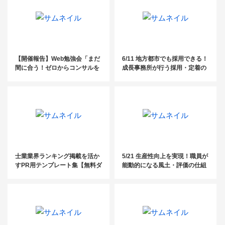
【開催報告】Web勉強会「まだ
6/11 地方都市でも採用できる！
間に合う！ゼロからコンサルを
成長事務所が行う採用・定着の
始める社労士のための3ステッ
意外な取り組みセミナー
プ」【社労士】
士業業界ランキング掲載を活か
5/21 生産性向上を実現！職員が
すPR用テンプレート集【無料ダ
能動的になる風土・評価の仕組
ウンロード】
づくりセミナー