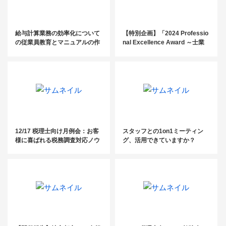
給与計算業務の効率化について
【特別企画】「2024 Professio
の従業員教育とマニュアルの作
nal Excellence Award ～士業
成方法
として卓越した成果をたたえて
～」の表彰者を大公開！
12/17 税理士向け月例会：お客
スタッフとの1on1ミーティン
様に喜ばれる税務調査対応ノウ
グ、活用できていますか？
ハウと集客術