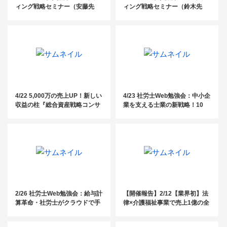
ィング戦略セミナー（安藤先
ィング戦略セミナー（鈴木先
生）
生）
4/22 5,000万の売上UP！新しい
4/23 社労士Web勉強会：中小企
収益の柱『総合資産戦略コンサ
業を支える士業の新戦略！10
ル』事例公開セミナー
0〜300名規模の顧客獲得を実現
する提携営業の全貌
2/26 社労士Web勉強会：給与計
【開催報告】2/12【業界初】法
算革命・社労士がクラウドで手
律×介護福祉事業で売上1億の全
に入れる業務効率化
容大公開セミナー