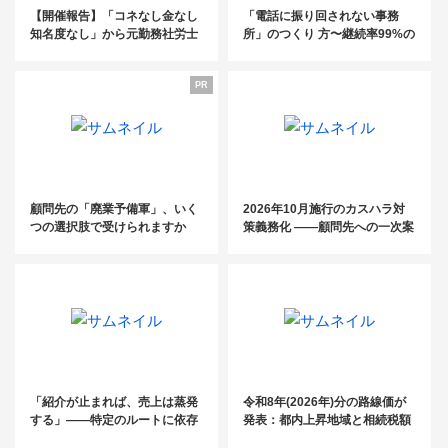
【開催報告】「コネなし金なし
「電話に振り回されない事務
知名度なし」から元勤務社労士
所」のつくり 方〜継続率99%の
が開業3年で売上3,000万円！～
電話代行fondesk活用法／ 初月
コンスタントに紹介案件を発生
基本料金0円クーポン・紹介パ
PR
させるためのキーマン発掘＆関
ートナー 制度のご案内〜
係性構築術～
顧問先の「廃業予備軍」、いく
2026年10月施行のカスハラ対
つの選択肢で受けられますか
策義務化 ――顧問先への一次案
内は、もうお済みですか？
「紹介が止まれば、売上は蒸発
令和8年(2026年)分の路線価が
する」——特定のルートに依存
発表：都内上昇地域と相続税額
した税理士事務所が、この夏に
の目安を掲載