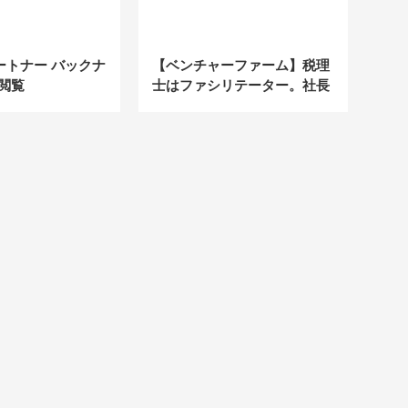
ートナー バックナ
【ベンチャーファーム】税理
閲覧
士はファシリテーター。社長
の引き出しを開けて未来をつ
くる