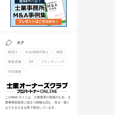
タグ
税理士
社会保険労務士
相続
事業承継
DX
ブランディング
付加価値
このWeb サイトは、士業業界の発展のため、士
業事務所経営に役立つ情報を読む・見る・聴く
などさまざまな形で発信しています。