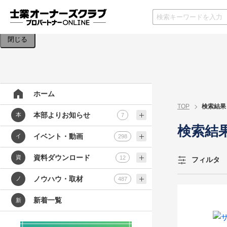
検索条件を入力してください。
閉じる
ホーム
TOP
検索結果
本部よりお知らせ
本
7
検索結
イベント・動画
イ
298
資料ダウンロード
資
12
フィルタ
ノウハウ・取材
ノ
487
新着一覧
新