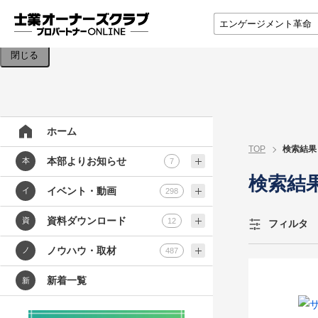
検索条件を入力してください。
閉じる
ホーム
TOP
検索結果
本部よりお知らせ
本
7
検索結
イベント・動画
イ
298
資料ダウンロード
資
12
フィルタ
ノウハウ・取材
ノ
487
新着一覧
新