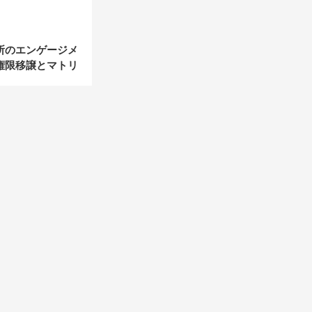
所のエンゲージメ
権限移譲とマトリ
“所長のいらない
変革