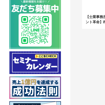
【士業事務
ント革命】
クス組織で
事務所”に