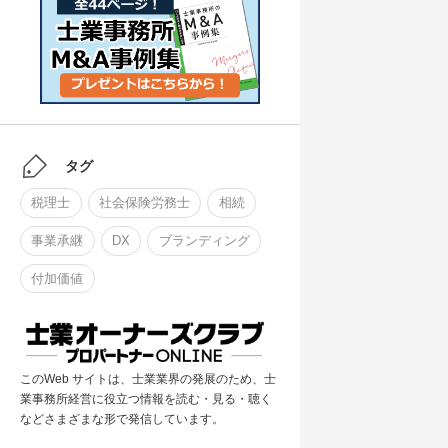
タグ
税理士
社会保険労務士
相続
事業承継
DX
ブランディング
付加価値
このWeb サイトは、士業業界の発展のため、士
業事務所経営に役立つ情報を読む・見る・聴く
などさまざまな形で発信しています。