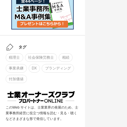
タグ
税理士
社会保険労務士
相続
事業承継
DX
ブランディング
付加価値
このWeb サイトは、士業業界の発展のため、士
業事務所経営に役立つ情報を読む・見る・聴く
などさまざまな形で発信しています。