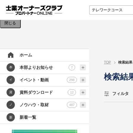
検索条件を入力してください。
閉じる
ホーム
TOP
検索結果
本部よりお知らせ
本
7
検索結
イベント・動画
イ
298
資料ダウンロード
資
12
フィルタ
ノウハウ・取材
ノ
487
新着一覧
新