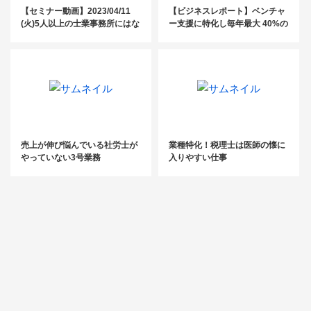
【セミナー動画】2023/04/11
【ビジネスレポート】ベンチャ
(火)5人以上の士業事務所にはな
ー支援に特化し毎年最大 40%の
くてはならない、人事評価制度
増収を実現／ベンチャーパート
構築セミナー
ナーズ社会保険労務士法人 須田
修巳氏
売上が伸び悩んでいる社労士が
業種特化！税理士は医師の懐に
やっていない3号業務
入りやすい仕事