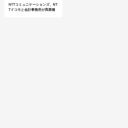
NTTコミュニケーションズ、NT
Tドコモと会計事務所が異業種
連携！「北海道DXコンソーシア
ム」を設立