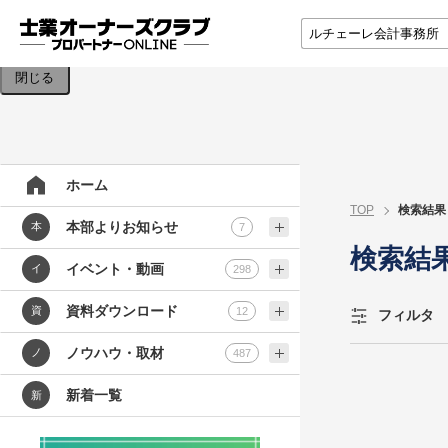
検索条件を入力してください。
閉じる
ホーム
TOP
検索結果
本部よりお知らせ
本
7
検索結
イベント・動画
イ
298
資料ダウンロード
資
12
フィルタ
ノウハウ・取材
ノ
487
新着一覧
新