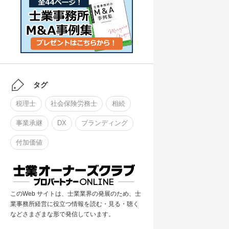
タグ
税理士
社会保険労務士
相続
事業承継
DX
ブランディング
付加価値
このWeb サイトは、士業業界の発展のため、士
業事務所経営に役立つ情報を読む・見る・聴く
などさまざまな形で発信しています。