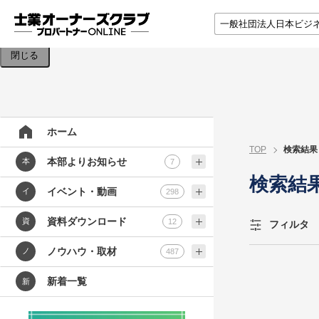
検索条件を入力してください。
閉じる
ホーム
TOP
検索結果
本部よりお知らせ
本
7
検索結
イベント・動画
イ
298
資料ダウンロード
資
12
フィルタ
ノウハウ・取材
ノ
487
新着一覧
新