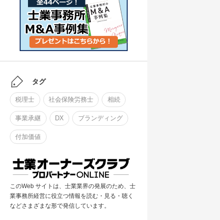
タグ
税理士
社会保険労務士
相続
事業承継
DX
ブランディング
付加価値
このWeb サイトは、士業業界の発展のため、士
業事務所経営に役立つ情報を読む・見る・聴く
などさまざまな形で発信しています。