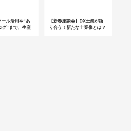
ツール活用や“あ
【新春座談会】DX士業が語
ログ”まで、生産
り合う！新たな士業像とは？
ツール活用術と
2022年、士業の大変革 Vol.1