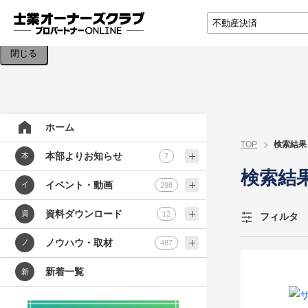
検索条件を入力してください。
閉じる
ホーム
TOP
検索結果
本部よりお知らせ
本
7
検索結
イベント・動画
イ
298
資料ダウンロード
資
12
フィルタ
ノウハウ・取材
ノ
487
新着一覧
新