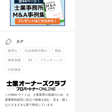
タグ
税理士
社会保険労務士
相続
事業承継
DX
ブランディング
付加価値
このWeb サイトは、士業業界の発展のため、士
業事務所経営に役立つ情報を読む・見る・聴く
などさまざまな形で発信しています。