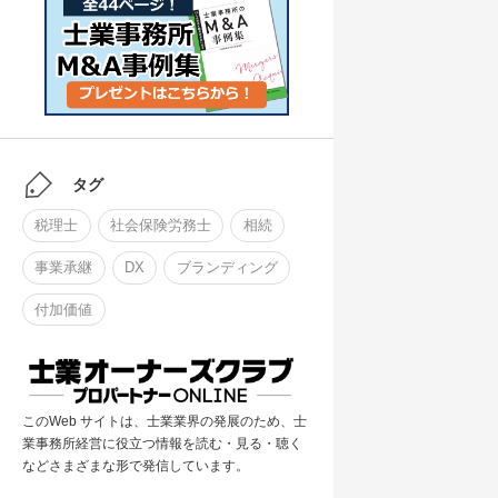
タグ
税理士
社会保険労務士
相続
事業承継
DX
ブランディング
付加価値
このWeb サイトは、士業業界の発展のため、士
業事務所経営に役立つ情報を読む・見る・聴く
などさまざまな形で発信しています。