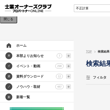
検索条件を入力してください。
閉じる
ホーム
TOP
検索結果
本部よりお知らせ
本
7
検索結
イベント・動画
イ
298
資料ダウンロード
資
12
フィルタ
ノウハウ・取材
ノ
487
新着一覧
新