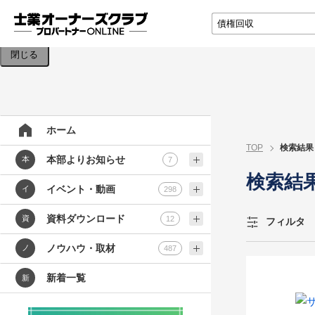
検索条件を入力してください。
閉じる
ホーム
TOP
検索結果
本部よりお知らせ
本
7
検索結
イベント・動画
イ
298
資料ダウンロード
資
12
フィルタ
ノウハウ・取材
ノ
487
新着一覧
新