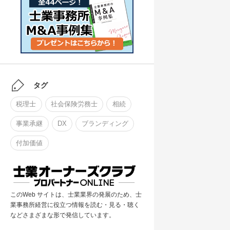
タグ
税理士
社会保険労務士
相続
事業承継
DX
ブランディング
付加価値
このWeb サイトは、士業業界の発展のため、士
業事務所経営に役立つ情報を読む・見る・聴く
などさまざまな形で発信しています。