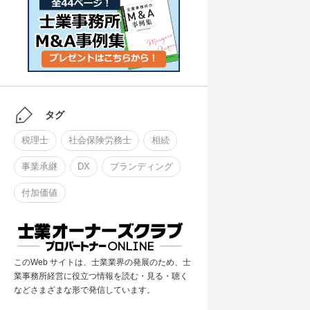
タグ
税理士
社会保険労務士
相続
事業承継
DX
ブランディング
付加価値
このWeb サイトは、士業業界の発展のため、士
業事務所経営に役立つ情報を読む・見る・聴く
などさまざまな形で発信しています。