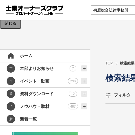
検索条件を入力してください。
閉じる
ホーム
TOP
検索結果
本部よりお知らせ
本
7
検索結
イベント・動画
イ
298
資料ダウンロード
資
12
フィルタ
ノウハウ・取材
ノ
487
新着一覧
新