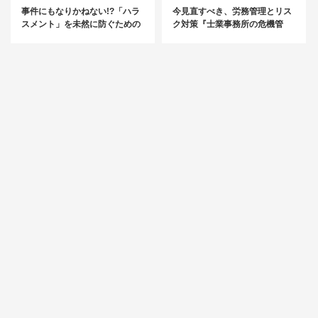
事件にもなりかねない!?「ハラ
今見直すべき、労務管理とリス
スメント」を未然に防ぐための
ク対策『士業事務所の危機管
対策講座
理』