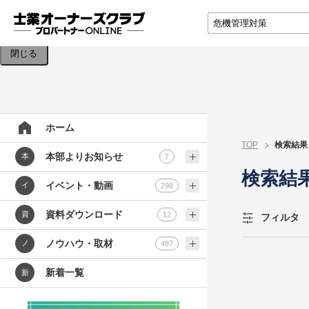
検索条件を入力してください。
閉じる
ホーム
TOP
検索結果
本部よりお知らせ
本
7
検索結
イベント・動画
イ
298
資料ダウンロード
資
12
フィルタ
ノウハウ・取材
ノ
487
新着一覧
新