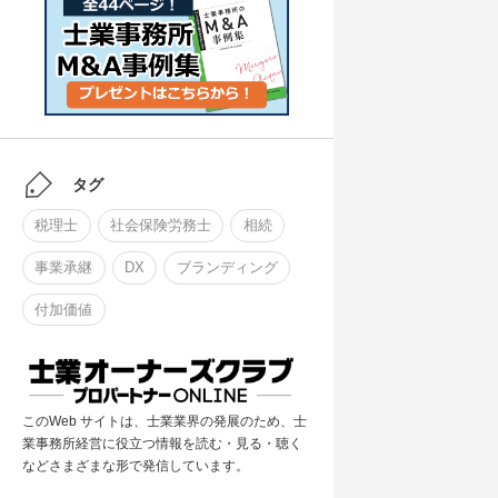
タグ
税理士
社会保険労務士
相続
事業承継
DX
ブランディング
付加価値
このWeb サイトは、士業業界の発展のため、士
業事務所経営に役立つ情報を読む・見る・聴く
などさまざまな形で発信しています。