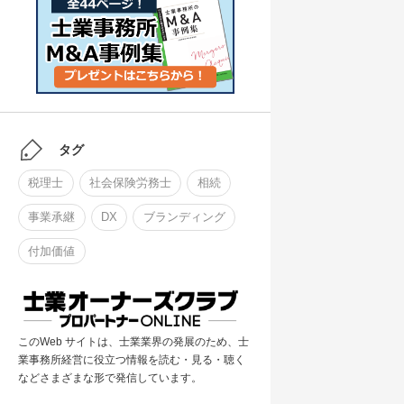
タグ
税理士
社会保険労務士
相続
事業承継
DX
ブランディング
付加価値
このWeb サイトは、士業業界の発展のため、士
業事務所経営に役立つ情報を読む・見る・聴く
などさまざまな形で発信しています。