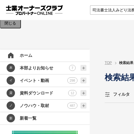
検索条件を入力してください。
閉じる
ホーム
TOP
検索結果
本部よりお知らせ
本
7
検索結
イベント・動画
イ
298
資料ダウンロード
資
12
フィルタ
ノウハウ・取材
ノ
487
新着一覧
新