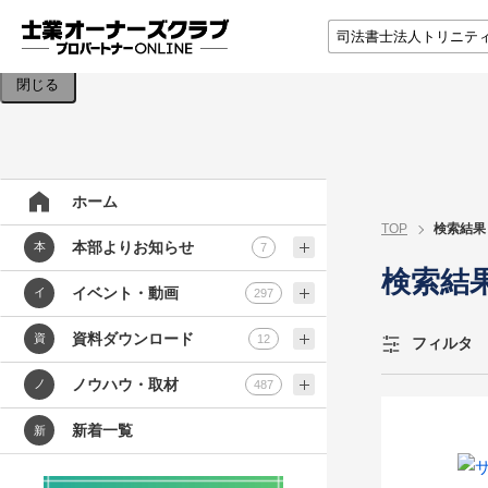
検索条件を入力してください。
閉じる
ホーム
TOP
検索結果
本部よりお知らせ
本
7
検索結
イベント・動画
イ
297
資料ダウンロード
資
12
フィルタ
ノウハウ・取材
ノ
487
新着一覧
新