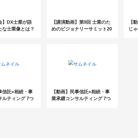
会】DX士業が語
【講演動画】第9回 士業のた
【動
たな士業像とは？
めのビジョナリーサミット20
じゃ
業の大変革 Vol.1
20
マス
事信託×相続・事
【動画】民事信託×相続・事
ルティング 7つ
業承継コンサルティング 7つ
開セミナー（前
の実践例公開セミナー（後
編）