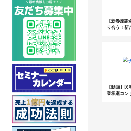
【新春座談
り合う！新
2022年、士
【動画】民
業承継コンサ
の実践例公
編）