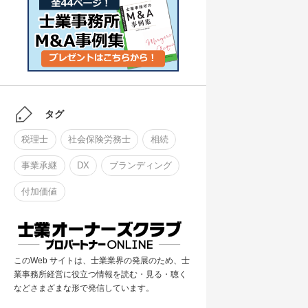
タグ
税理士
社会保険労務士
相続
事業承継
DX
ブランディング
付加価値
このWeb サイトは、士業業界の発展のため、士
業事務所経営に役立つ情報を読む・見る・聴く
などさまざまな形で発信しています。