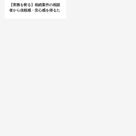
【実務を斬る】相続案件の相談
者から信頼感・安心感を得るた
めの小規模宅地の特例のポイン
ト