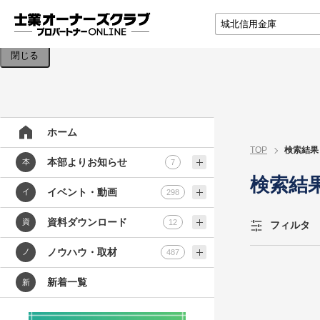
検索条件を入力してください。
閉じる
ホーム
TOP
検索結果
本部よりお知らせ
本
7
検索結
イベント・動画
イ
298
資料ダウンロード
資
12
フィルタ
ノウハウ・取材
ノ
487
新着一覧
新