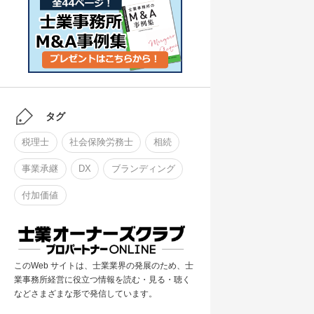
タグ
税理士
社会保険労務士
相続
事業承継
DX
ブランディング
付加価値
このWeb サイトは、士業業界の発展のため、士
業事務所経営に役立つ情報を読む・見る・聴く
などさまざまな形で発信しています。