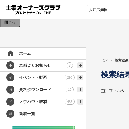
検索条件を入力してください。
閉じる
ホーム
TOP
検索結果
本部よりお知らせ
本
7
検索結
イベント・動画
イ
298
資料ダウンロード
資
12
フィルタ
ノウハウ・取材
ノ
487
新着一覧
新