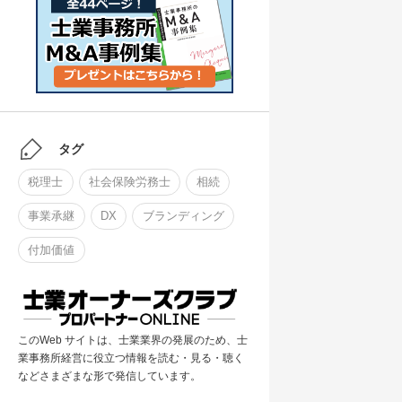
タグ
税理士
社会保険労務士
相続
事業承継
DX
ブランディング
付加価値
このWeb サイトは、士業業界の発展のため、士
業事務所経営に役立つ情報を読む・見る・聴く
などさまざまな形で発信しています。