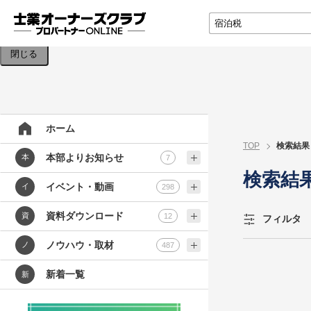
検索条件を入力してください。
閉じる
ホーム
TOP
検索結果
本部よりお知らせ
本
7
検索結
イベント・動画
イ
298
資料ダウンロード
資
12
フィルタ
ノウハウ・取材
ノ
487
新着一覧
新