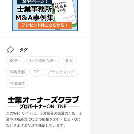
タグ
税理士
社会保険労務士
相続
事業承継
DX
ブランディング
付加価値
このWeb サイトは、士業業界の発展のため、士
業事務所経営に役立つ情報を読む・見る・聴く
などさまざまな形で発信しています。