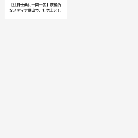
【注目士業に一問一答】積極的
なメディア露出で、社労士とし
て「強くなる」