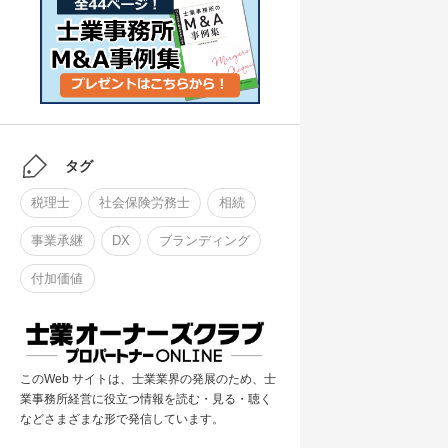
タグ
税理士
社会保険労務士
相続
事業承継
DX
ブランディング
付加価値
このWeb サイトは、士業業界の発展のため、士
業事務所経営に役立つ情報を読む・見る・聴く
などさまざまな形で発信しています。