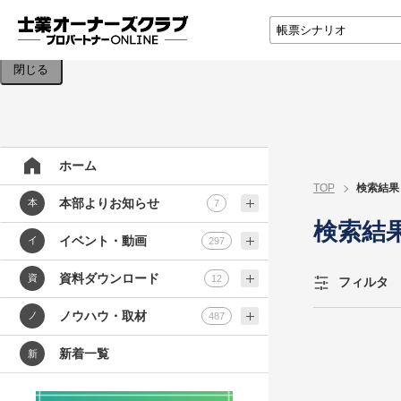
検索条件を入力してください。
閉じる
ホーム
TOP
検索結果
本部よりお知らせ
本
7
検索結
イベント・動画
イ
297
資料ダウンロード
資
12
フィルタ
ノウハウ・取材
ノ
487
新着一覧
新