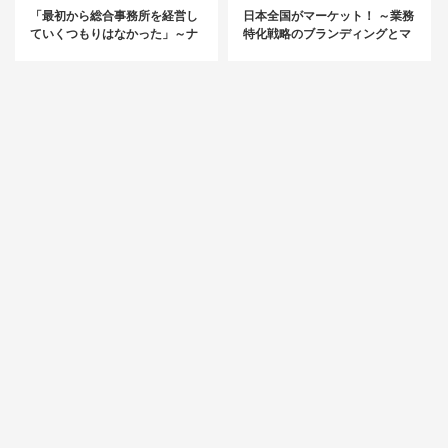
「最初から総合事務所を経営し
日本全国がマーケット！ ～業務
ていくつもりはなかった」～ナ
特化戦略のブランディングとマ
イトマーケットに特化した200
ーケティング～
名規模の巨大税理士法人代表に
聞く成功の軌跡～