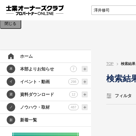
検索条件を入力してください。
閉じる
ホーム
TOP
検索結果
本部よりお知らせ
本
7
検索結
イベント・動画
イ
298
資料ダウンロード
資
12
フィルタ
ノウハウ・取材
ノ
487
新着一覧
新