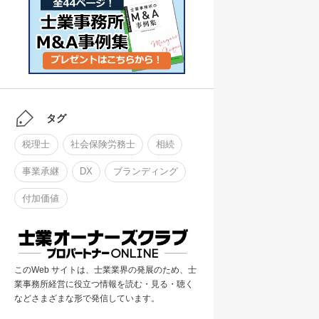
タグ
税理士
社会保険労務士
相続
事業承継
DX
ブランディング
付加価値
このWeb サイトは、士業業界の発展のため、士
業事務所経営に役立つ情報を読む・見る・聴く
などさまざまな形で発信しています。