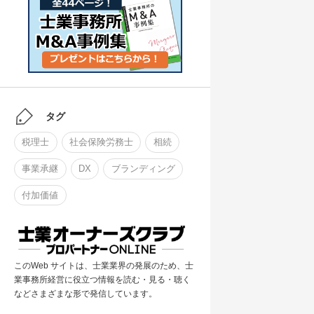
タグ
税理士
社会保険労務士
相続
事業承継
DX
ブランディング
付加価値
このWeb サイトは、士業業界の発展のため、士
業事務所経営に役立つ情報を読む・見る・聴く
などさまざまな形で発信しています。