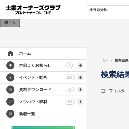
検索条件を入力してください。
閉じる
ホーム
TOP
検索結果
本部よりお知らせ
本
7
検索結
イベント・動画
イ
298
資料ダウンロード
資
12
フィルタ
ノウハウ・取材
ノ
487
新着一覧
新