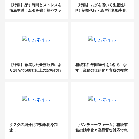
【特集】探す時間とストレスを
【特集】ムダを省いて生産性U
徹底削減！ムダを省く棚やファ
P！記帳代行・給与計算効率化
イルの収納術
【特集】徹底した業務分担によ
相続案件年間80件を4名でこな
り10名で500社以上の記帳代行
す！業務の仕組化と育成の極意
を受託〔桜みらい会計株式会
社〕
タスクの細分化で効率化を加
【ベンチャーファーム】相続業
速！
務の効率化と高品質な対応で急
成長