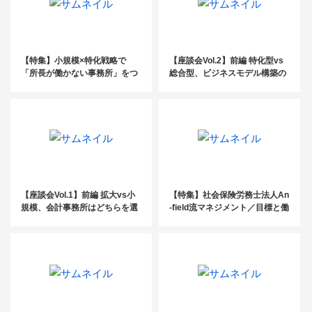
【特集】小規模×特化戦略で
【座談会Vol.2】前編 特化型vs
「所長が働かない事務所」をつ
総合型、ビジネスモデル構築の
くる
秘訣とは？
【座談会Vol.1】前編 拡大vs小
【特集】社会保険労務士法人An
規模、会計事務所はどちらを選
-field流マネジメント／目標と働
ぶべきか？
く意義を理解し、自己肯定感を
成長につなげる