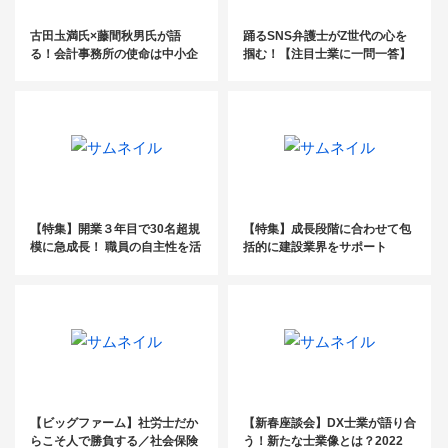
古田圡満氏×藤間秋男氏が語
踊るSNS弁護士がZ世代の心を
る！会計事務所の使命は中小企
掴む！【注目士業に一問一答】
業を継続させること【事業承継
フェスタ2022イベントレポー
ト】
【特集】開業３年目で30名超規
【特集】成長段階に合わせて包
模に急成長！ 職員の自主性を活
括的に建設業界をサポート
かした型にはまらない組織づく
り
【ビッグファーム】社労士だか
【新春座談会】DX士業が語り合
らこそ人で勝負する／社会保険
う！新たな士業像とは？2022