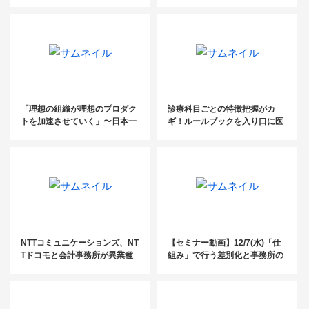
税務サービスの未来
やっと見つけた、楽しく成長で
きる本当の生き方～
「理想の組織が理想のプロダク
診療科目ごとの特徴把握がカ
トを加速させていく」〜日本一
ギ！ルールブックを入り口に医
の合格率を達成した資格スクー
療業界の人事労務改善をサポー
ル代表が大切にする経営的視点
ト
とは～
NTTコミュニケーションズ、NT
【セミナー動画】12/7(水)「仕
Tドコモと会計事務所が異業種
組み」で行う差別化と事務所の
連携！「北海道DXコンソーシア
基盤構築～士業事務所のための
ム」を設立
交流会2022in東京～