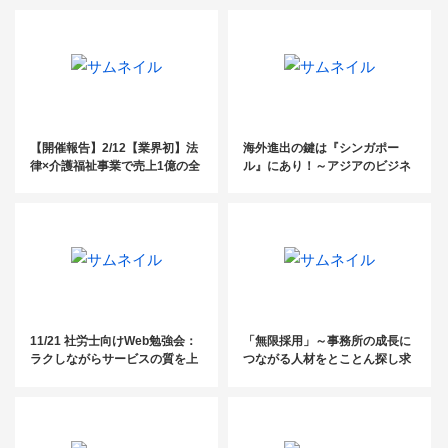
【開催報告】2/12【業界初】法
海外進出の鍵は『シンガポー
律×介護福祉事業で売上1億の全
ル』にあり！～アジアのビジネ
容大公開セミナー
スハブを徹底解説～
11/21 社労士向けWeb勉強会：
「無限採用」～事務所の成長に
ラクしながらサービスの質を上
つながる人材をとことん探し求
げ顧客に喜ばれる社労士事務所
める～
のポジショニング戦略