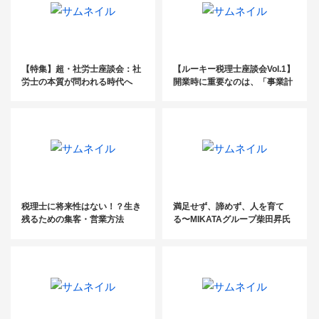
【特集】超・社労士座談会：社
【ルーキー税理士座談会Vol.1】
労士の本質が問われる時代へ
開業時に重要なのは、「事業計
（前編）
画」と「たくさん人に会うこ
と」
税理士に将来性はない！？生き
満足せず、諦めず、人を育て
残るための集客・営業方法
る〜MIKATAグループ柴田昇氏
の経営哲学〜