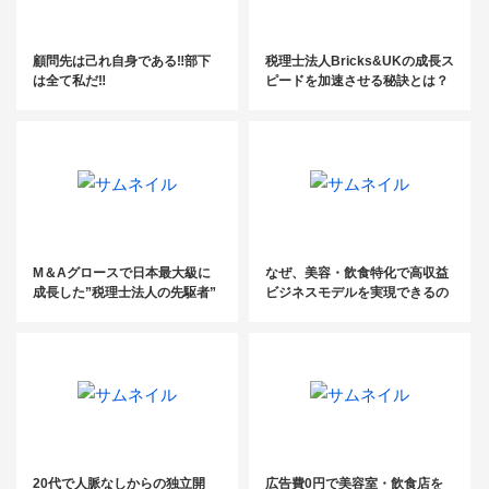
顧問先は己れ自身である‼︎部下
税理士法人Bricks&UKの成長ス
は全て私だ‼︎
ピードを加速させる秘訣とは？
【製販分離の成功事】
M＆Aグロースで日本最大級に
なぜ、美容・飲食特化で高収益
成長した”税理士法人の先駆者”
ビジネスモデルを実現できるの
か？
20代で人脈なしからの独立開
広告費0円で美容室・飲食店を