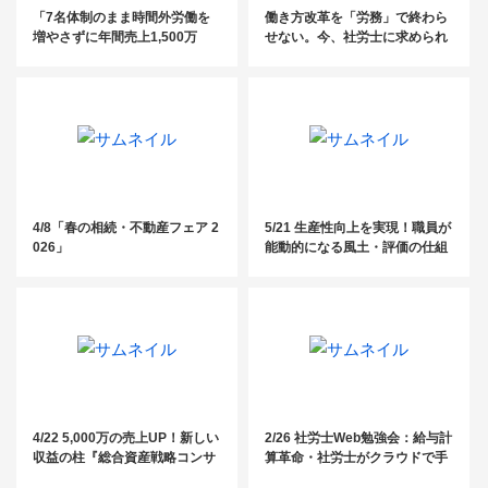
「7名体制のまま時間外労働を
働き方改革を「労務」で終わら
増やさずに年間売上1,500万
せない。今、社労士に求められ
増！2〜10人規模の社労士事務
る“経営に踏み込む”アプローチ
所の生産性を3倍にする「5つの
とは？
DX化ステップ」」
4/8「春の相続・不動産フェア 2
5/21 生産性向上を実現！職員が
026」
能動的になる風土・評価の仕組
づくりセミナー
4/22 5,000万の売上UP！新しい
2/26 社労士Web勉強会：給与計
収益の柱『総合資産戦略コンサ
算革命・社労士がクラウドで手
ル』事例公開セミナー
に入れる業務効率化