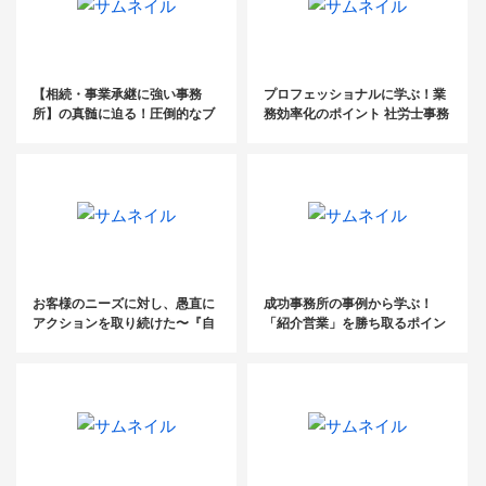
【相続・事業承継に強い事務
プロフェッショナルに学ぶ！業
所】の真髄に迫る！圧倒的なブ
務効率化のポイント 社労士事務
ランディング手法を大公開
所の生産性アップ実践手法勉強
会
お客様のニーズに対し、愚直に
成功事務所の事例から学ぶ！
アクションを取り続けた〜『自
「紹介営業」を勝ち取るポイン
利利他』の「利」は利益にあら
ト＆業務効率化のコツ
ず～