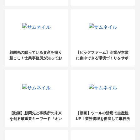
労務士法人ローム牧野 剛氏
年、士業の大変革 Vol.2
顧問先の眠っている資産を掘り
【ビッグファーム】企業が本業
起こし！士業事務所が知ってお
に集中できる環境づくりをサポ
くべき空き家ビジネスと問題解
ート
決事例
【動画】顧問先と事務所の未来
【動画】ツールの活用で生産性
を創る最重要キーワード『オン
UP！業務管理を徹底して事務所
ボーディング』2021
経営に生かすコツを公開