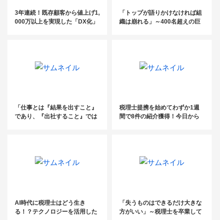
3年連続！既存顧客から値上げ1,
「トップが語りかけなければ組
000万以上を実現した「DX化」
織は崩れる」～400名超えの巨
「完全ペーパーレス」事務所の
大税理士法人の所長が見てきた
『業務管理体制』大公開！
ものと目指すもの～
「仕事とは『結果を出すこと』
税理士提携を始めてわずか1週
であり、『出社すること』では
間で8件の紹介獲得！今日から
ない！」〜プラスが生まれにく
活用できる5つのヒアリングポ
い「テレワーク」でどう成果を
イント
出す？～
AI時代に税理士はどう生き
「失うものはできるだけ大きな
る！？テクノロジーを活用した
方がいい」～税理士を卒業して