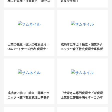
機にお客様・従業員と 「新たな
足度を実現！
チャレンジ」を誓う
士業の独立・拡大の轍を追う！
成功者に学ぶ！独立・開業テク
OCパートナーズ代表 税理士・
ニック〜森下敦史税理士事務所
呉村哲弘氏【後編】
【後編】〜
成功者に学ぶ！独立・開業テク
〝大家さん専門税理士〞が税理
ニック〜森下敦史税理士事務所
士業界に警鐘を鳴らす～この本
【前編】〜
に学ぶ～