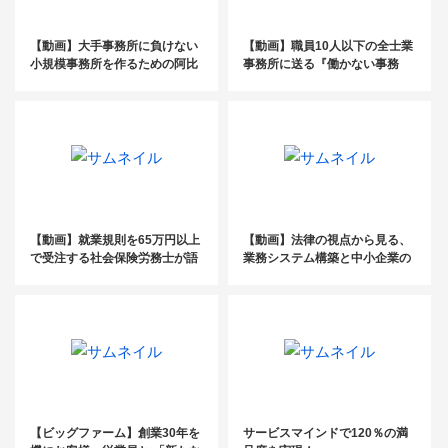
【動画】大手事務所に負けない
【動画】職員10人以下の全士業
小規模事務所を作るための阿比
事務所に送る『働かない事務
留式・超生産性型の組織経営の
所』の作り方
すすめ
【動画】就業規則を65万円以上
【動画】法律の視点から見る、
で受注する社会保険労務士が語
業務システム構築と中小企業の
る！ ここでしか聞けない高単価
業務効率化
労務コンサル案件受注セミナー
【ビッグファーム】創業30年を
サービスマインドで120％の満