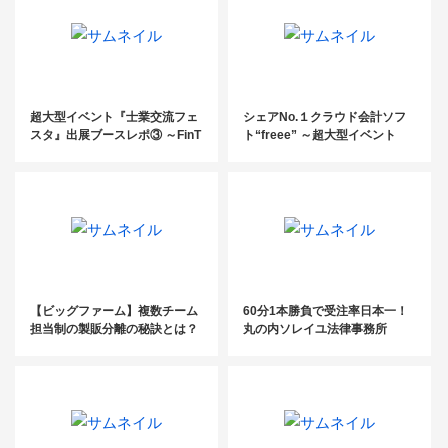
超大型イベント『士業交流フェ
シェアNo.１クラウド会計ソフ
スタ』出展ブースレポ③ ～FinT
ト“freee” ～超大型イベント
ech/SaaS企業で国内初の上場
『士業交流フェスタ』出展ブー
を果した株式会社マネーフォワ
スレポ①～
ード～
【ビッグファーム】複数チーム
60分1本勝負で受注率日本一！
担当制の製販分離の秘訣とは？
丸の内ソレイユ法律事務所
新規獲得件数200％を実現した
アイクス税理士法人