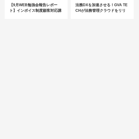
【9月WEB勉強会報告レポー
法務DXを加速させる！GVA TE
ト】インボイス制度顧客対応講
CHが法務管理クラウドをリリ
座
ース【トレンドPICKUP_2023
年2月】