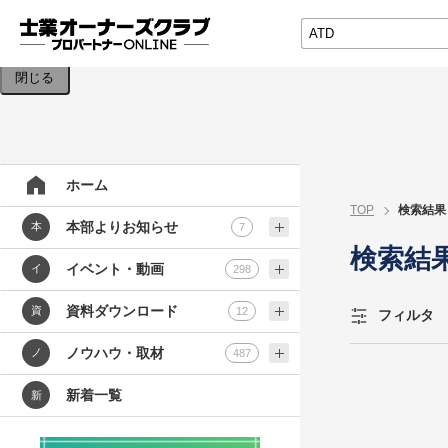
検索条件を入力してください。
閉じる
ホーム
TOP
検索結果
本部よりお知らせ
本
7
検索結
イベント・動画
イ
298
資料ダウンロード
資
12
フィルタ
ノウハウ・取材
ノ
487
新着一覧
新