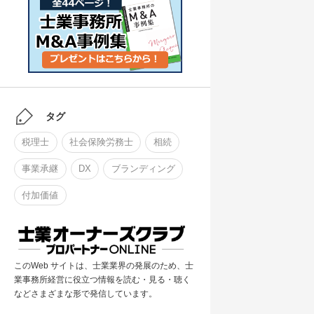
タグ
税理士
社会保険労務士
相続
事業承継
DX
ブランディング
付加価値
このWeb サイトは、士業業界の発展のため、士
業事務所経営に役立つ情報を読む・見る・聴く
などさまざまな形で発信しています。