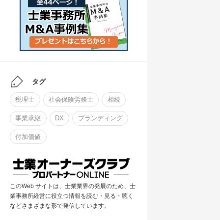
タグ
税理士
社会保険労務士
相続
事業承継
DX
ブランディング
付加価値
このWeb サイトは、士業業界の発展のため、士
業事務所経営に役立つ情報を読む・見る・聴く
などさまざまな形で発信しています。