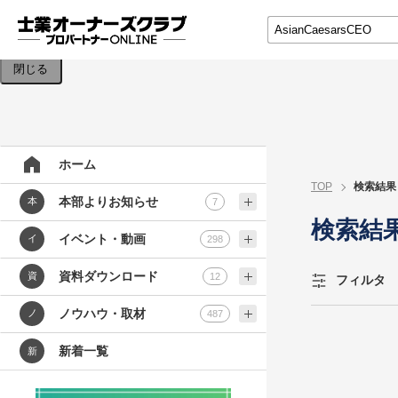
検索条件を入力してください。
閉じる
ホーム
TOP
検索結果
本部よりお知らせ
本
7
検索結
イベント・動画
イ
298
資料ダウンロード
資
12
フィルタ
ノウハウ・取材
ノ
487
新着一覧
新