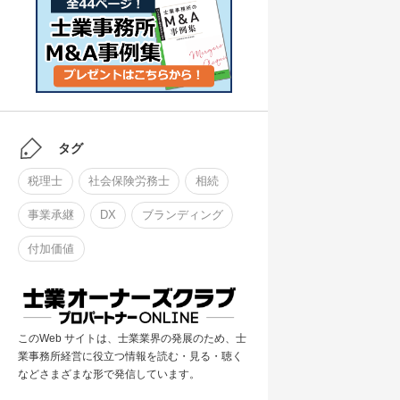
タグ
税理士
社会保険労務士
相続
事業承継
DX
ブランディング
付加価値
このWeb サイトは、士業業界の発展のため、士
業事務所経営に役立つ情報を読む・見る・聴く
などさまざまな形で発信しています。