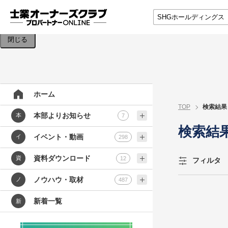
検索条件を入力してください。
閉じる
ホーム
TOP
検索結果
本部よりお知らせ
本
7
検索結
イベント・動画
イ
298
資料ダウンロード
資
12
フィルタ
ノウハウ・取材
ノ
487
新着一覧
新