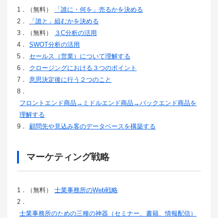
1．（無料）
「誰に・何を」売るかを決める
2．
「誰と」組むかを決める
3．（無料）
３C分析の活用
4．
SWOT分析の活用
5．
セールス（営業）について理解する
6．
クロージングにおける３つのポイント
7．
意思決定後に行う２つのこと
8．
フロントエンド商品→ミドルエンド商品→バックエンド商品を
理解する
9．
顧問先や見込み客のデータベースを構築する
マーケティング戦略
1．（無料）
士業事務所のWeb戦略
2．
士業事務所のための三種の神器（セミナー、書籍、情報配信）