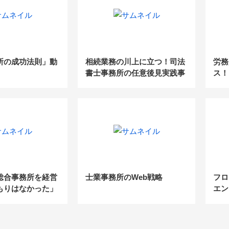
所の成功法則」動
相続業務の川上に立つ！司法
労務
書士事務所の任意後見実践事
ス！
例公開セミナー
務課
実現
開！
総合事務所を経営
士業事務所のWeb戦略
フロ
もりはなかった」
エン
ーケットに特化し
品を
模の巨大税理士法
く成功の軌跡～