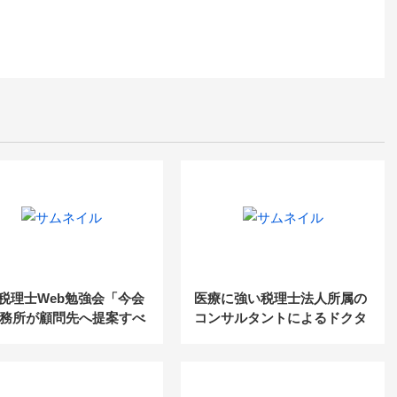
17税理士Web勉強会「今会
医療に強い税理士法人所属の
務所が顧問先へ提案すべ
コンサルタントによるドクタ
企業版ふるさと納税』活
ーに選ばれるための「差別化
例大公開」
戦略」