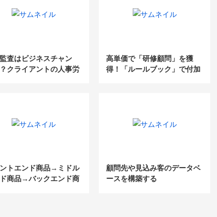
監査はビジネスチャン
高単価で「研修顧問」を獲
？クライアントの人事労
得！「ルールブック」で付加
題を解決して高収益化を
価値業務を獲得した手法公開
するビジネスモデル大公
セミナー
（社労士WEB勉強会）
ントエンド商品→ミドル
顧問先や見込み客のデータベ
ド商品→バックエンド商
ースを構築する
理解する