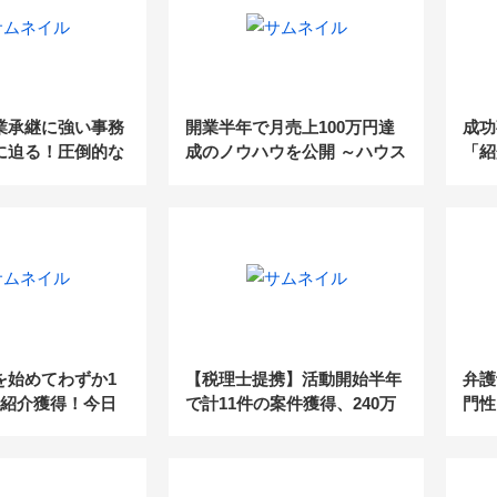
業承継に強い事務
開業半年で月売上100万円達
成功
に迫る！圧倒的な
成のノウハウを公開 ～ハウス
「紹
ング手法を大公開
メーカー提携を円滑に進める
ント
手法～
を始めてわずか1
【税理士提携】活動開始半年
弁護
の紹介獲得！今日
で計11件の案件獲得、240万
門性
きる5つのヒアリ
円の売上達成の事例
ト