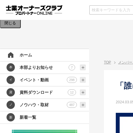
検索条件を入力してください。
閉じる
ホーム
TOP
メンバー
本部よりお知らせ
本
7
イベント・動画
イ
298
「誰
資料ダウンロード
資
12
2024.03.0
ノウハウ・取材
ノ
487
新着一覧
新