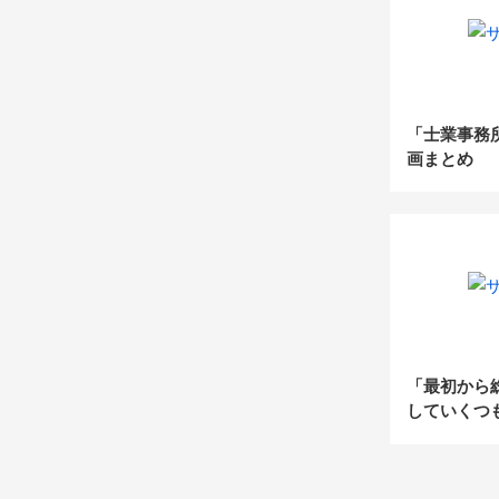
「士業事務
画まとめ
「最初から
していくつ
～ナイトマ
た200名規
人代表に聞