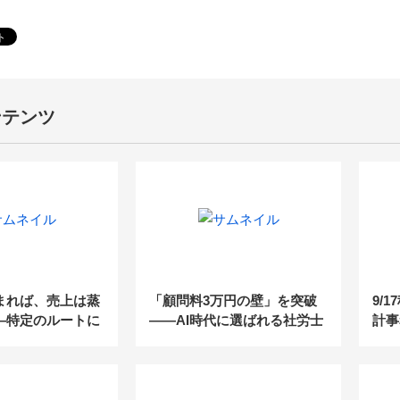
ンテンツ
まれば、売上は蒸
「顧問料3万円の壁」を突破
9/
—特定のルートに
――AI時代に選ばれる社労士
計事
理士事務所が、こ
事務所の“新・付加価値”モデ
き『
すべき“集客の構
ル
用事