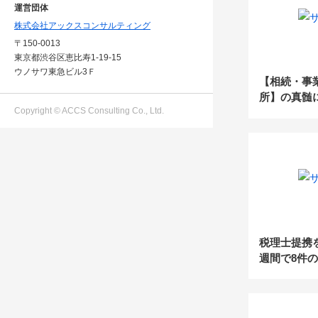
運営団体
株式会社アックスコンサルティング
〒150-0013
東京都渋谷区恵比寿1-19-15
ウノサワ東急ビル3Ｆ
【相続・事
所】の真髄
Copyright © ACCS Consulting Co., Ltd.
ブランディ
税理士提携
週間で8件
から活用で
ングポイン