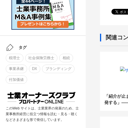
関連コ
タグ
税理士
社会保険労務士
相続
事業承継
DX
ブランディング
付加価値
「紹介が止
発する」—
依存した税
このWeb サイトは、士業業界の発展のため、士
業事務所経営に役立つ情報を読む・見る・聴く
の夏に見直
などさまざまな形で発信しています。
造”