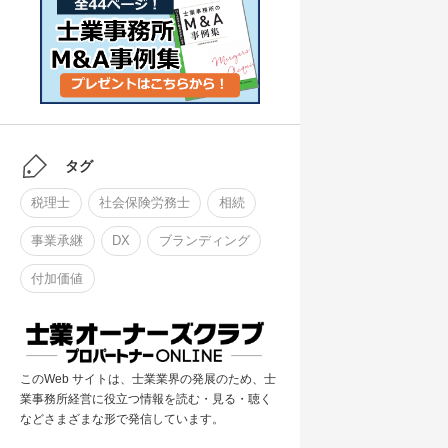
タグ
税理士
社会保険労務士
相続
事業承継
DX
ブランディング
付加価値
このWeb サイトは、士業業界の発展のため、士
業事務所経営に役立つ情報を読む・見る・聴く
などさまざまな形で発信しています。