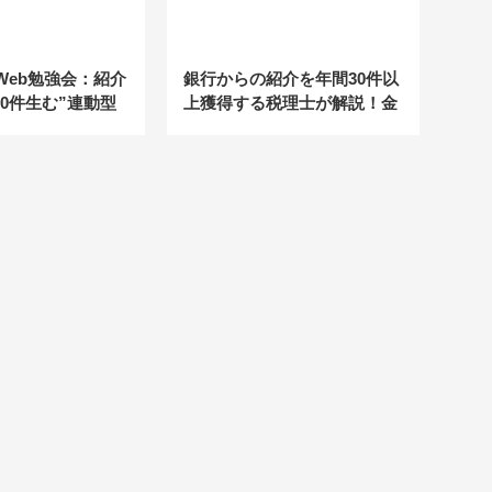
士Web勉強会：紹介
銀行からの紹介を年間30件以
0件生む”連動型
上獲得する税理士が解説！金
テム”全貌大公
融機関と連携するコツとは？