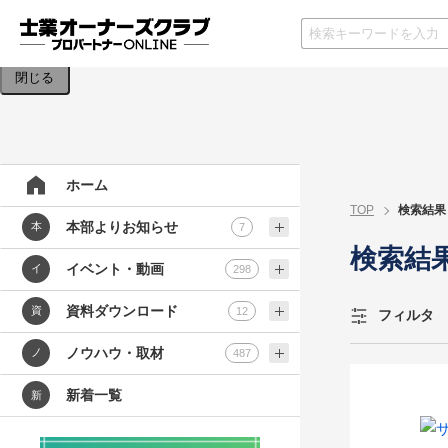
検索条件を入力してください。
閉じる
ホーム
TOP
検索結果
本部よりお知らせ
本
7
検索結
イベント・動画
イ
298
資料ダウンロード
資
12
フィルタ
ノウハウ・取材
ノ
487
新着一覧
新