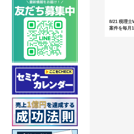
8/21 税理
案件を毎月1
の経営シス
開！