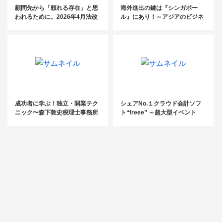
顧問先から「頼れる存在」と思
海外進出の鍵は『シンガポー
われるために。2026年4月法改
ル』にあり！～アジアのビジネ
正の案内はもうお済みですか？
スハブを徹底解説～
成功者に学ぶ！独立・開業テク
シェアNo.１クラウド会計ソフ
ニック〜森下敦史税理士事務所
ト“freee” ～超大型イベント
【前編】〜
『士業交流フェスタ』出展ブー
スレポ①～