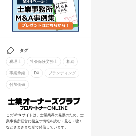
タグ
税理士
社会保険労務士
相続
事業承継
DX
ブランディング
付加価値
このWeb サイトは、士業業界の発展のため、士
業事務所経営に役立つ情報を読む・見る・聴く
などさまざまな形で発信しています。