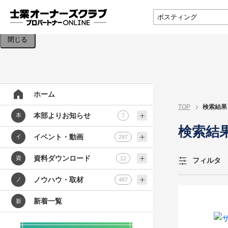
検索条件を入力してください。
閉じる
ホーム
TOP
検索結果
本部よりお知らせ
本
7
検索結
イベント・動画
イ
297
資料ダウンロード
資
12
フィルタ
ノウハウ・取材
ノ
487
新着一覧
新