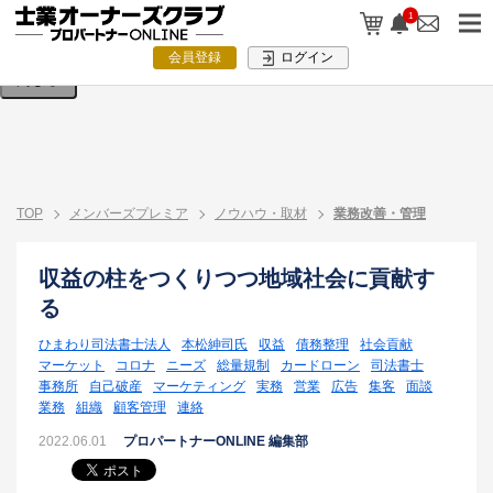
検索条件を入力してください。
1
会員登録
ログイン
閉じる
TOP
メンバーズプレミア
ノウハウ・取材
業務改善・管理
収益の柱をつくりつつ地域社会に貢献す
る
ひまわり司法書士法人
本松紳司氏
収益
債務整理
社会貢献
マーケット
コロナ
ニーズ
総量規制
カードローン
司法書士
事務所
自己破産
マーケティング
実務
営業
広告
集客
面談
業務
組織
顧客管理
連絡
2022.06.01
プロパートナーONLINE 編集部