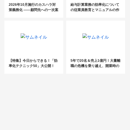
2026年10月施行のカスハラ対
給与計算業務の効率化について
策義務化 ――顧問先への一次案
の従業員教育とマニュアルの作
内は、もうお済みですか？
成方法
【特集】今日からできる！「効
5年で20名＆売上1億円！大量離
率化テクニック50」大公開！
職の危機を乗り越え、開業時の
目標を達成！【成長の軌跡／社
会保険労務士法人An-field】