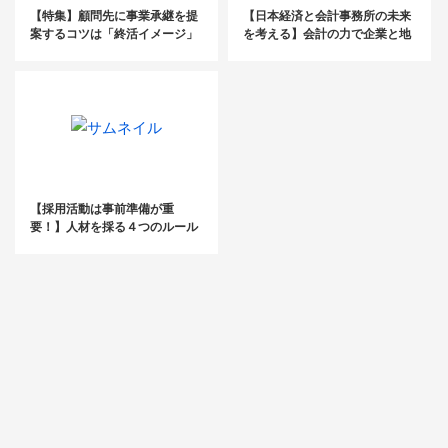
【特集】顧問先に事業承継を提
【日本経済と会計事務所の未来
案するコツは「終活イメージ」
を考える】会計の力で企業と地
の払拭
域を守る税理士たちの新たな挑
戦とは？
【採用活動は事前準備が重
要！】人材を採る４つのルール