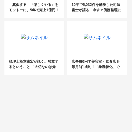
「真似する」「楽しくやる」を
10年で5,032件を解決した司法
モットーに、5年で売上1億円！
書士が語る！今すぐ債務整理に
ゼロから大逆転した税理士の成
参入するべき理由
長の軌跡【税理士法人エール】
税理士松本崇宏が説く。独立す
広告費0円で美容室・飲食店を
るということ 「大切なのは覚
毎月3件成約！「業種特化」で
悟。そして目的を明確にするこ
新規獲得
と」vol.1